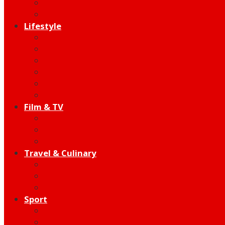
Indie
Edutainment
Lifestyle
Fashion & Beauty
Hangout
Community
Product
Health
Telco
Film & TV
Talent
Review
Moment
Travel & Culinary
Destination
Food
Hotel
Sport
Football
Moto GP