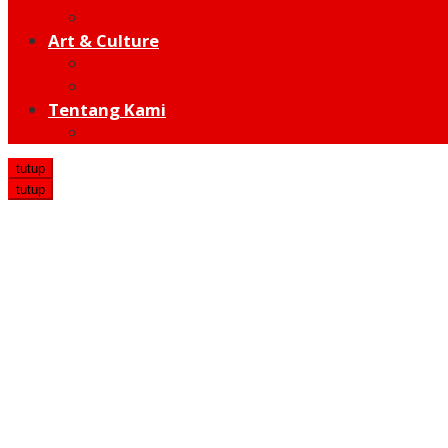
Hot Sport
Art & Culture
Modern
Traditional
Tentang Kami
Redaksi
tutup
tutup