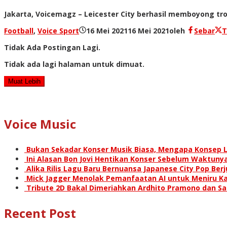
Jakarta, Voicemagz – Leicester City berhasil memboyong tro
Football
,
Voice Sport
16 Mei 2021
16 Mei 2021
oleh
Sebar
T
Tidak Ada Postingan Lagi.
Tidak ada lagi halaman untuk dimuat.
Muat Lebih
Voice Music
Bukan Sekadar Konser Musik Biasa, Mengapa Konsep L
Ini Alasan Bon Jovi Hentikan Konser Sebelum Waktunya
Alika Rilis Lagu Baru Bernuansa Japanese City Pop Ber
Mick Jagger Menolak Pemanfaatan AI untuk Meniru Ka
Tribute 2D Bakal Dimeriahkan Ardhito Pramono dan S
Recent Post