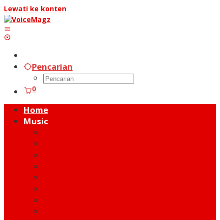
Lewati ke konten
Pencarian
0
Home
Music
Music Hot News
On Stage
New Release
Album Review
Talent
Moment
Figure
Behind The Song