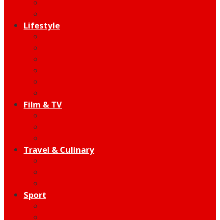
Indie
Edutainment
Lifestyle
Fashion & Beauty
Hangout
Community
Product
Health
Telco
Film & TV
Talent
Review
Moment
Travel & Culinary
Destination
Food
Hotel
Sport
Football
Moto GP