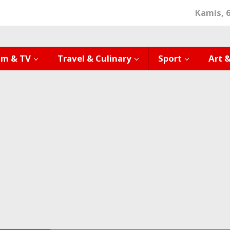
Kamis, 
lm & TV
Travel & Culinary
Sport
Art 