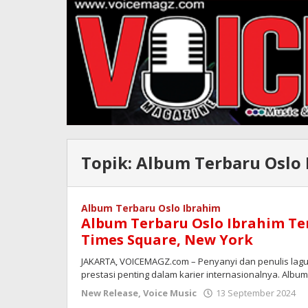
Topik:
Album Terbaru Oslo 
Album Terbaru Oslo Ibrahim
Album Terbaru Oslo Ibrahim T
Times Square, New York
JAKARTA, VOICEMAGZ.com – Penyanyi dan penulis lagu 
prestasi penting dalam karier internasionalnya. Albu
o
New Release
,
Voice Music
13 September 2024
R