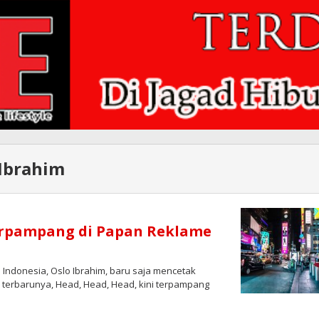
Ibrahim
erpampang di Papan Reklame
Indonesia, Oslo Ibrahim, baru saja mencetak
m terbarunya, Head, Head, Head, kini terpampang
leh
edaksi