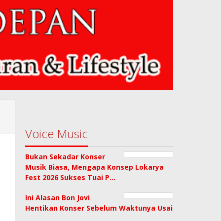
Voice Music
Bukan Sekadar Konser
Musik Biasa, Mengapa Konsep Lokarya
Fest 2026 Sukses Tuai P…
Ini Alasan Bon Jovi
Hentikan Konser Sebelum Waktunya Usai