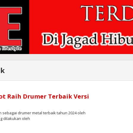
ik
ot Raih Drumer Terbaik Versi
 sebagai drumer metal terbaik tahun 2024 oleh
g dilakukan oleh