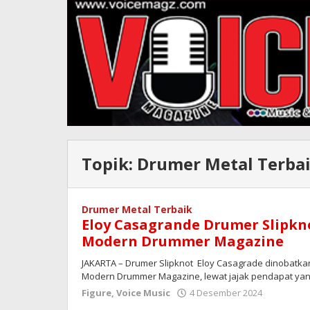
Topik:
Drumer Metal Terba
Drumer Metal Terbaik
Eloy Casagrande Drumer Slipkn
Modern Drummer Magazine
JAKARTA – Drumer Slipknot Eloy Casagrade dinobatkan
Modern Drummer Magazine, lewat jajak pendapat yan
oleh
Figure
,
Voice Music
4 Desember 2024
Redaksi