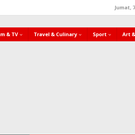
Jumat, 
lm & TV
Travel & Culinary
Sport
Art 