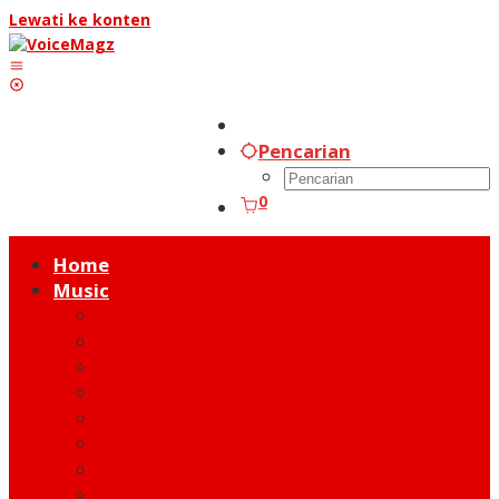
Lewati ke konten
Pencarian
0
Home
Music
Music Hot News
On Stage
New Release
Album Review
Talent
Moment
Figure
Behind The Song