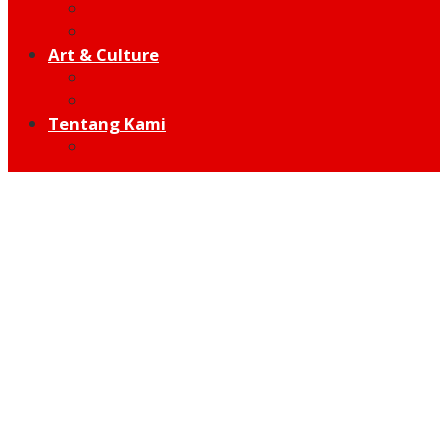
Moto GP
Hot Sport
Art & Culture
Modern
Traditional
Tentang Kami
Redaksi