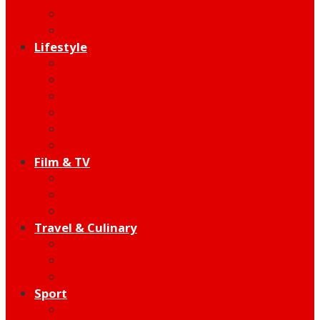
Indie
Edutainment
Lifestyle
Fashion & Beauty
Hangout
Community
Product
Health
Telco
Film & TV
Talent
Review
Moment
Travel & Culinary
Destination
Food
Hotel
Sport
Football