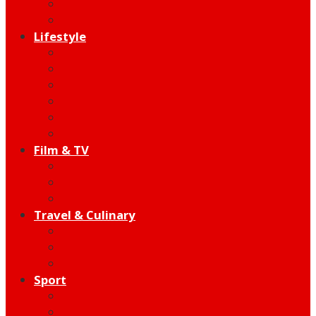
Indie
Edutainment
Lifestyle
Fashion & Beauty
Hangout
Community
Product
Health
Telco
Film & TV
Talent
Review
Moment
Travel & Culinary
Destination
Food
Hotel
Sport
Football
Moto GP