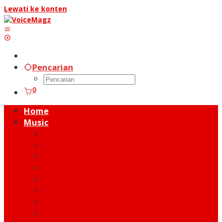
Lewati ke konten
Pencarian
0
Home
Music
Music Hot News
On Stage
New Release
Album Review
Talent
Moment
Figure
Behind The Song