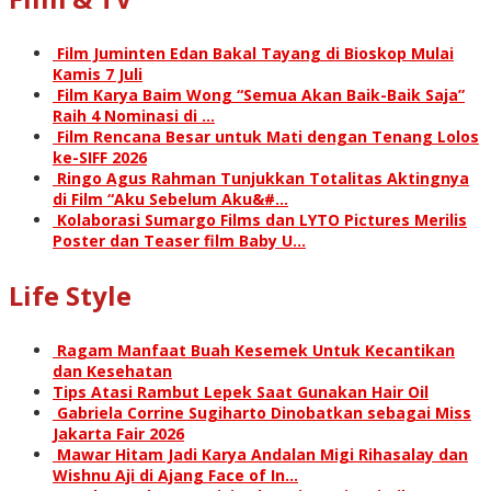
Film Juminten Edan Bakal Tayang di Bioskop Mulai
Kamis 7 Juli
Film Karya Baim Wong “Semua Akan Baik-Baik Saja”
Raih 4 Nominasi di …
Film Rencana Besar untuk Mati dengan Tenang Lolos
ke-SIFF 2026
Ringo Agus Rahman Tunjukkan Totalitas Aktingnya
di Film “Aku Sebelum Aku&#…
Kolaborasi Sumargo Films dan LYTO Pictures Merilis
Poster dan Teaser film Baby U…
Life Style
Ragam Manfaat Buah Kesemek Untuk Kecantikan
dan Kesehatan
Tips Atasi Rambut Lepek Saat Gunakan Hair Oil
Gabriela Corrine Sugiharto Dinobatkan sebagai Miss
Jakarta Fair 2026
Mawar Hitam Jadi Karya Andalan Migi Rihasalay dan
Wishnu Aji di Ajang Face of In…