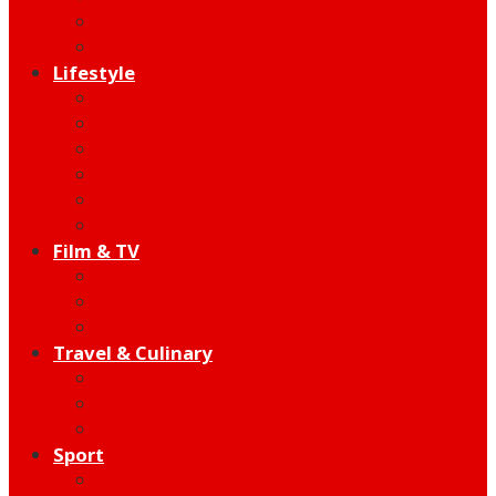
Indie
Edutainment
Lifestyle
Fashion & Beauty
Hangout
Community
Product
Health
Telco
Film & TV
Talent
Review
Moment
Travel & Culinary
Destination
Food
Hotel
Sport
Football