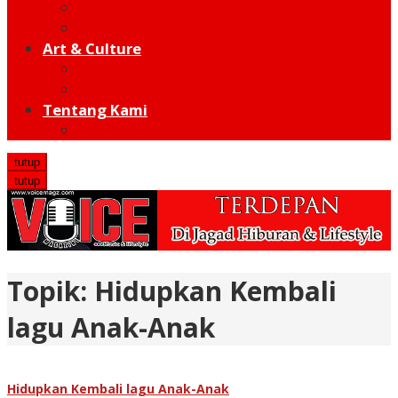
Moto GP
Hot Sport
Art & Culture
Modern
Traditional
Tentang Kami
Redaksi
tutup
tutup
Topik:
Hidupkan Kembali
lagu Anak-Anak
Hidupkan Kembali lagu Anak-Anak