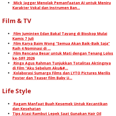
Mick Jagger Menolak Pemanfaatan AI untuk Meniru
Karakter Vokal dan Instrumen Ban…
Film & TV
Film Juminten Edan Bakal Tayang di Bioskop Mulai
Kamis 7 Juli
Film Karya Baim Wong “Semua Akan Baik-Baik Saja”
Raih 4 Nominasi di …
Film Rencana Besar untuk Mati dengan Tenang Lolos
ke-SIFF 2026
Ringo Agus Rahman Tunjukkan Totalitas Aktingnya
di Film “Aku Sebelum Aku&#…
Kolaborasi Sumargo Films dan LYTO Pictures Merilis
Poster dan Teaser film Baby U…
Life Style
Ragam Manfaat Buah Kesemek Untuk Kecantikan
dan Kesehatan
Tips Atasi Rambut Lepek Saat Gunakan Hair Oil