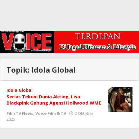
Topik:
Idola Global
Idola Global
Serius Tekuni Dunia Akting, Lisa
Blackpink Gabung Agensi Hollwood WME
Film TV News
,
Voice Film & TV
2 Oktober
oleh
2025
Redaksi