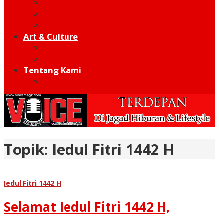
Football
Moto GP
Hot Sport
Art & Culture
Modern
Traditional
Tentang Kami
Redaksi
Topik:
Iedul Fitri 1442 H
Iedul Fitri 1442 H
Selamat Iedul Fitri 1442 H,