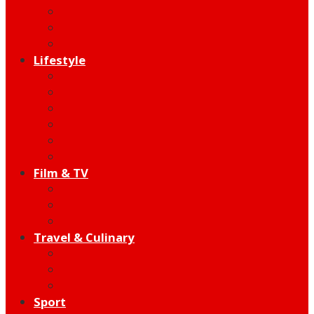
Behind The Song
Indie
Edutainment
Lifestyle
Fashion & Beauty
Hangout
Community
Product
Health
Telco
Film & TV
Talent
Review
Moment
Travel & Culinary
Destination
Food
Hotel
Sport