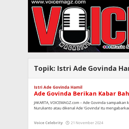
Topik:
Istri Ade Govinda Ha
Istri Ade Govinda Hamil
Ade Govinda Berikan Kabar Baha
JAKARTA, VOICEMAGZ.com – Ade Govinda sampaikan ka
Nurulianto atau dikenal Ade ‘Govinda’ itu mengabarka
oleh
Voice Celebrity
21 November 2024
Redaksi