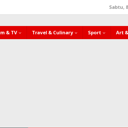
Sabtu, 
lm & TV
Travel & Culinary
Sport
Art 