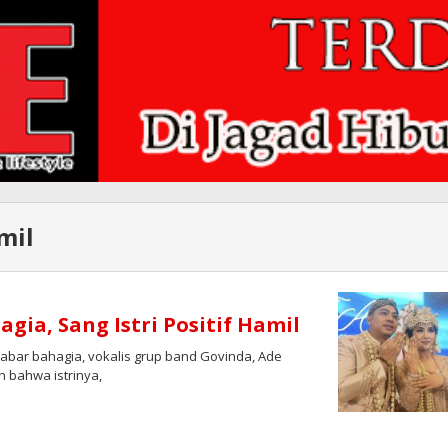
mil
gia, Sang Istri Positif Hamil
bar bahagia, vokalis grup band Govinda, Ade
n bahwa istrinya,