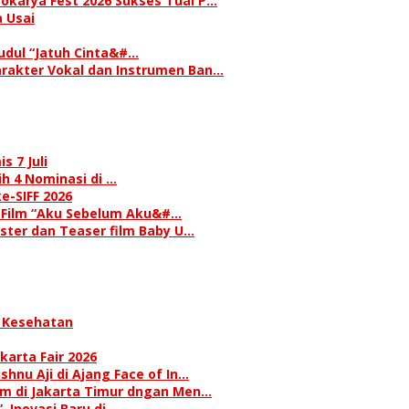
okarya Fest 2026 Sukses Tuai P…
 Usai
judul “Jatuh Cinta&#…
rakter Vokal dan Instrumen Ban…
s 7 Juli
h 4 Nominasi di …
e-SIFF 2026
i Film “Aku Sebelum Aku&#…
oster dan Teaser film Baby U…
 Kesehatan
karta Fair 2026
hnu Aji di Ajang Face of In…
am di Jakarta Timur dngan Men…
 Inovasi Baru di…