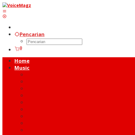
Lewati
ke
konten
Pencarian
0
Home
Music
Music Hot News
On Stage
New Release
Album Review
Talent
Moment
Figure
Behind The Song
Indie