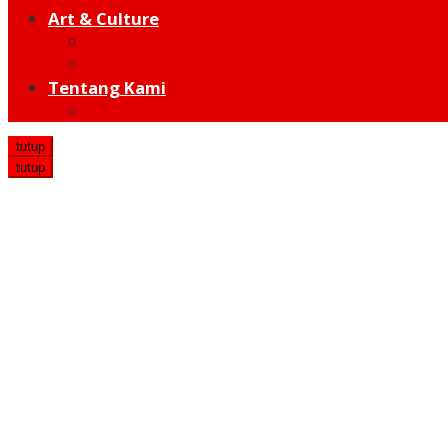
Art & Culture
Modern
Traditional
Tentang Kami
Redaksi
tutup
tutup