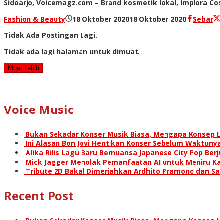
Sidoarjo, Voicemagz.com – Brand kosmetik lokal, Implora C
oleh
Fashion & Beauty
18 Oktober 2020
18 Oktober 2020
Sebar
Redaksi
Tidak Ada Postingan Lagi.
Tidak ada lagi halaman untuk dimuat.
Muat Lebih
Voice Music
Bukan Sekadar Konser Musik Biasa, Mengapa Konsep L
Ini Alasan Bon Jovi Hentikan Konser Sebelum Waktunya
Alika Rilis Lagu Baru Bernuansa Japanese City Pop Ber
Mick Jagger Menolak Pemanfaatan AI untuk Meniru Ka
Tribute 2D Bakal Dimeriahkan Ardhito Pramono dan S
Recent Post