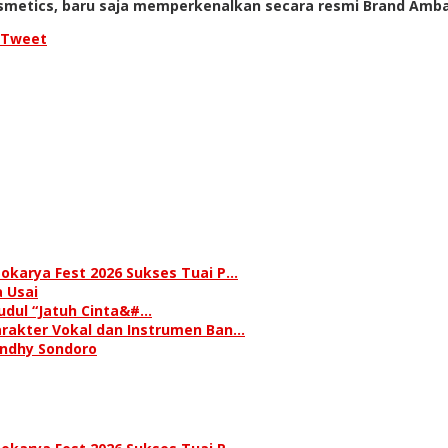
osmetics, baru saja memperkenalkan secara resmi Brand Amba
Tweet
okarya Fest 2026 Sukses Tuai P…
 Usai
judul “Jatuh Cinta&#…
rakter Vokal dan Instrumen Ban…
andhy Sondoro