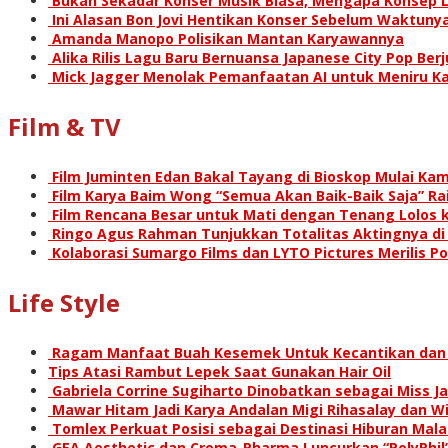
Bukan Sekadar Konser Musik Biasa, Mengapa Konsep L
Ini Alasan Bon Jovi Hentikan Konser Sebelum Waktunya
Amanda Manopo Polisikan Mantan Karyawannya
Alika Rilis Lagu Baru Bernuansa Japanese City Pop Ber
Mick Jagger Menolak Pemanfaatan AI untuk Meniru Ka
Film & TV
Film Juminten Edan Bakal Tayang di Bioskop Mulai Kami
Film Karya Baim Wong “Semua Akan Baik-Baik Saja” Rai
Film Rencana Besar untuk Mati dengan Tenang Lolos k
Ringo Agus Rahman Tunjukkan Totalitas Aktingnya d
Kolaborasi Sumargo Films dan LYTO Pictures Merilis P
Life Style
Ragam Manfaat Buah Kesemek Untuk Kecantikan dan
Tips Atasi Rambut Lepek Saat Gunakan Hair Oil
Gabriela Corrine Sugiharto Dinobatkan sebagai Miss Ja
Mawar Hitam Jadi Karya Andalan Migi Rihasalay dan Wis
Tomlex Perkuat Posisi sebagai Destinasi Hiburan Mal
GEA Aesthetic dan Croma-Pharma Luncurkan “PolyPhil”,