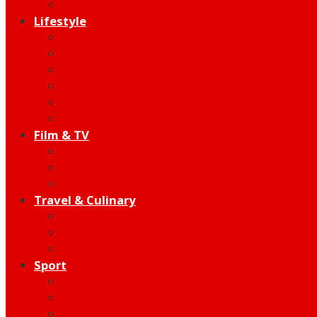
Edutainment
Lifestyle
Fashion & Beauty
Hangout
Community
Product
Health
Telco
Film & TV
Talent
Review
Moment
Travel & Culinary
Destination
Food
Hotel
Sport
Football
Moto GP
Hot Sport