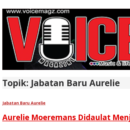
Topik:
Jabatan Baru Aurelie
Jabatan Baru Aurelie
Aurelie Moeremans Didaulat Men