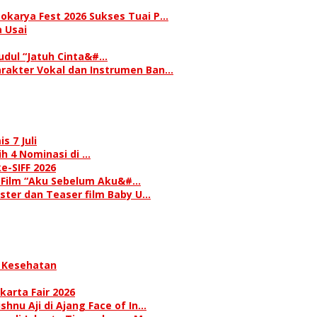
okarya Fest 2026 Sukses Tuai P…
 Usai
judul “Jatuh Cinta&#…
rakter Vokal dan Instrumen Ban…
s 7 Juli
h 4 Nominasi di …
e-SIFF 2026
i Film “Aku Sebelum Aku&#…
oster dan Teaser film Baby U…
 Kesehatan
karta Fair 2026
hnu Aji di Ajang Face of In…