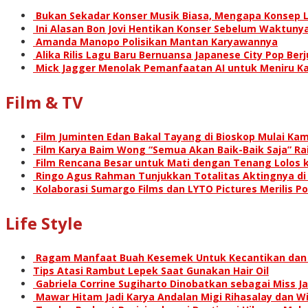
Bukan Sekadar Konser Musik Biasa, Mengapa Konsep L
Ini Alasan Bon Jovi Hentikan Konser Sebelum Waktunya
Amanda Manopo Polisikan Mantan Karyawannya
Alika Rilis Lagu Baru Bernuansa Japanese City Pop Ber
Mick Jagger Menolak Pemanfaatan AI untuk Meniru Ka
Film & TV
Film Juminten Edan Bakal Tayang di Bioskop Mulai Kami
Film Karya Baim Wong “Semua Akan Baik-Baik Saja” Rai
Film Rencana Besar untuk Mati dengan Tenang Lolos k
Ringo Agus Rahman Tunjukkan Totalitas Aktingnya d
Kolaborasi Sumargo Films dan LYTO Pictures Merilis P
Life Style
Ragam Manfaat Buah Kesemek Untuk Kecantikan dan
Tips Atasi Rambut Lepek Saat Gunakan Hair Oil
Gabriela Corrine Sugiharto Dinobatkan sebagai Miss Ja
Mawar Hitam Jadi Karya Andalan Migi Rihasalay dan Wis