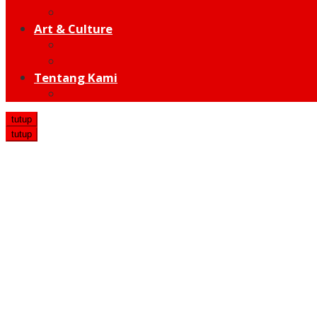
Hot Sport
Art & Culture
Modern
Traditional
Tentang Kami
Redaksi
tutup
tutup