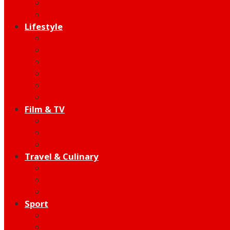
Indie
Edutainment
Lifestyle
Fashion & Beauty
Hangout
Community
Product
Health
Telco
Film & TV
Talent
Review
Moment
Travel & Culinary
Destination
Food
Hotel
Sport
Football
Moto GP