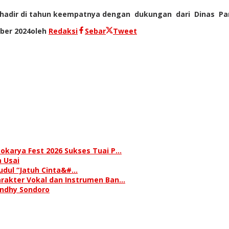
hadir di tahun keempatnya dengan dukungan dari Dinas Pariw
ber 2024
oleh
Redaksi
Sebar
Tweet
okarya Fest 2026 Sukses Tuai P…
 Usai
judul “Jatuh Cinta&#…
rakter Vokal dan Instrumen Ban…
andhy Sondoro