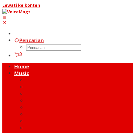
Lewati ke konten
Pencarian
0
Home
Music
Music Hot News
On Stage
New Release
Album Review
Talent
Moment
Figure
Behind The Song