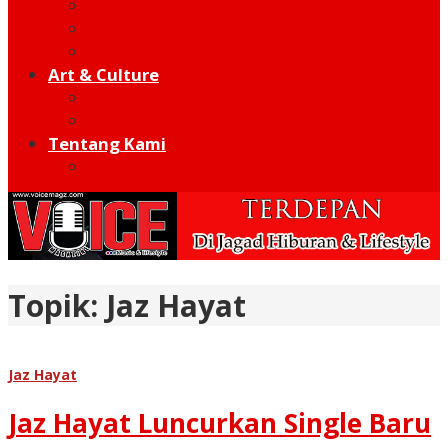
Football
Moto GP
Hot Sport
Art & Culture
Modern
Traditional
Tentang Kami
Redaksi
Topik:
Jaz Hayat
Jaz Hayat
Jaz Hayat Luncurkan Single Baru