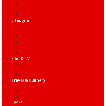
Behind The Song
Indie
Edutainment
Lifestyle
Fashion & Beauty
Hangout
Community
Product
Health
Telco
Film & TV
Talent
Review
Moment
Travel & Culinary
Destination
Food
Hotel
Sport