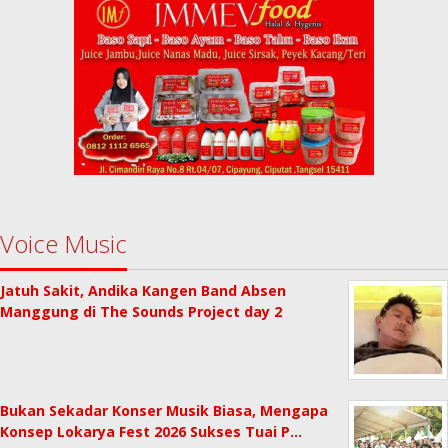
Voice Music
Jatuh Sakit, Andika Kangen Band Absen
Manggung di The Sounds Project day 2
Bukan Sekadar Konser Musik Biasa, Mengapa
Konsep Lokarya Fest 2026 Sukses Tuai P…