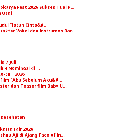
okarya Fest 2026 Sukses Tuai P…
 Usai
judul “Jatuh Cinta&#…
rakter Vokal dan Instrumen Ban…
s 7 Juli
h 4 Nominasi di …
e-SIFF 2026
i Film “Aku Sebelum Aku&#…
oster dan Teaser film Baby U…
 Kesehatan
karta Fair 2026
hnu Aji di Ajang Face of In…