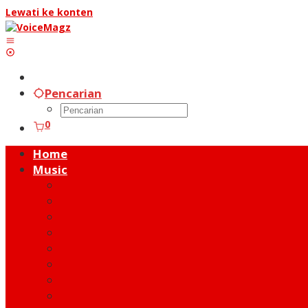
Lewati ke konten
Pencarian
0
Home
Music
Music Hot News
On Stage
New Release
Album Review
Talent
Moment
Figure
Behind The Song