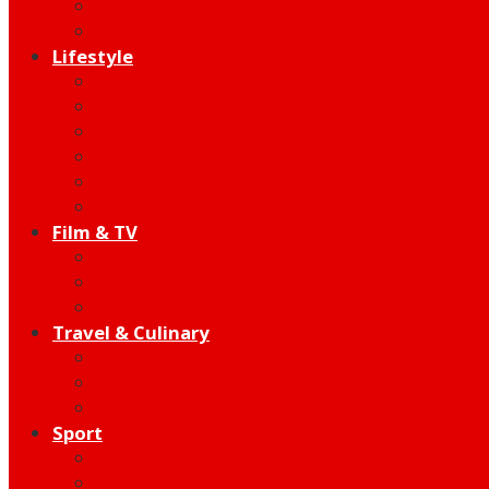
Indie
Edutainment
Lifestyle
Fashion & Beauty
Hangout
Community
Product
Health
Telco
Film & TV
Talent
Review
Moment
Travel & Culinary
Destination
Food
Hotel
Sport
Football
Moto GP