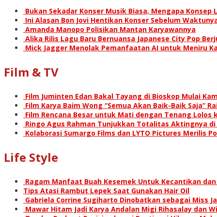
Bukan Sekadar Konser Musik Biasa, Mengapa Konsep L
Ini Alasan Bon Jovi Hentikan Konser Sebelum Waktunya
Amanda Manopo Polisikan Mantan Karyawannya
Alika Rilis Lagu Baru Bernuansa Japanese City Pop Ber
Mick Jagger Menolak Pemanfaatan AI untuk Meniru Ka
Film & TV
Film Juminten Edan Bakal Tayang di Bioskop Mulai Kami
Film Karya Baim Wong “Semua Akan Baik-Baik Saja” Rai
Film Rencana Besar untuk Mati dengan Tenang Lolos k
Ringo Agus Rahman Tunjukkan Totalitas Aktingnya d
Kolaborasi Sumargo Films dan LYTO Pictures Merilis P
Life Style
Ragam Manfaat Buah Kesemek Untuk Kecantikan dan
Tips Atasi Rambut Lepek Saat Gunakan Hair Oil
Gabriela Corrine Sugiharto Dinobatkan sebagai Miss Ja
Mawar Hitam Jadi Karya Andalan Migi Rihasalay dan Wis