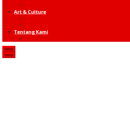
Hot Sport
Art & Culture
Modern
Traditional
Tentang Kami
Redaksi
tutup
tutup