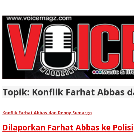
Topik:
Konflik Farhat Abbas 
Konflik Farhat Abbas dan Denny Sumargo
Dilaporkan Farhat Abbas ke Polis