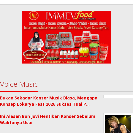
Redaksi
Voice Music
Bukan Sekadar Konser Musik Biasa, Mengapa
Konsep Lokarya Fest 2026 Sukses Tuai P…
Ini Alasan Bon Jovi Hentikan Konser Sebelum
Waktunya Usai