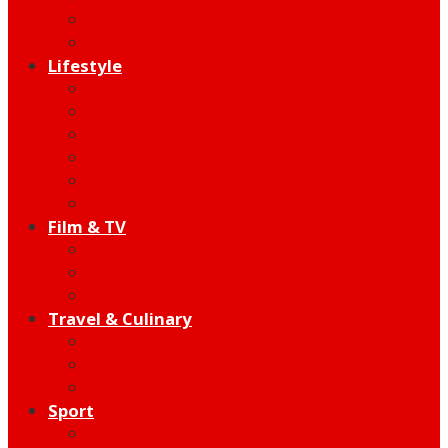
Indie
Edutainment
Lifestyle
Fashion & Beauty
Hangout
Community
Product
Health
Telco
Film & TV
Talent
Review
Moment
Travel & Culinary
Destination
Food
Hotel
Sport
Football