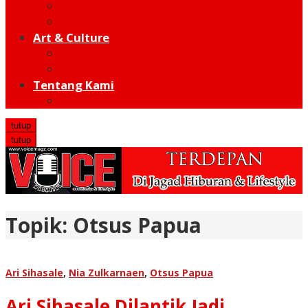
Moto GP
Hot Sport
Art & Culture
Modern
Traditional
Tentang Kami
Redaksi
tutup
tutup
Topik:
Otsus Papua
Ari Sihasale
,
Nia Zulkarnaen
,
Otsus Papua
Ari Sihasale Dilantik Jadi