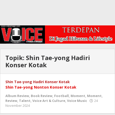
Topik:
Shin Tae-yong Hadiri
Konser Kotak
Shin Tae-yong Hadiri Konser Kotak
Shin Tae-yong Nonton Konser Kotak
Album Review
,
Book Review
,
Football
,
Moment
,
Moment
,
Review
,
Talent
,
Voice Art & Culture
,
Voice Music
24
oleh
November 2024
Redaksi