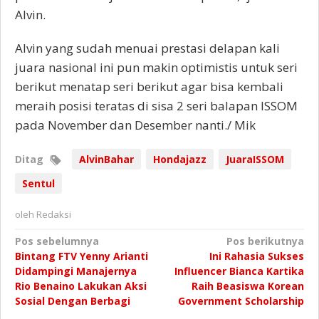
Alvin.
Alvin yang sudah menuai prestasi delapan kali
juara nasional ini pun makin optimistis untuk seri
berikut menatap seri berikut agar bisa kembali
meraih posisi teratas di sisa 2 seri balapan ISSOM
pada November dan Desember nanti./ Mik
Ditag
AlvinBahar
Hondajazz
JuaraISSOM
Sentul
oleh
Redaksi
Navigasi
Pos sebelumnya
Pos berikutnya
Bintang FTV Yenny Arianti
Ini Rahasia Sukses
pos
Didampingi Manajernya
Influencer Bianca Kartika
Rio Benaino Lakukan Aksi
Raih Beasiswa Korean
Sosial Dengan Berbagi
Government Scholarship