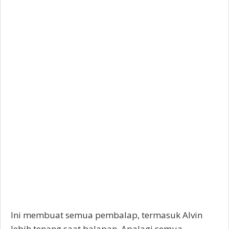
Ini membuat semua pembalap, termasuk Alvin
lebih tenang saat balapan. Apalagi semua