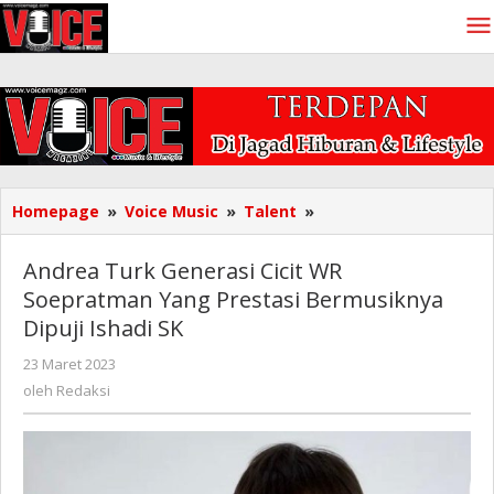
Lewati
ke
konten
Andrea
Homepage
»
Voice Music
»
Talent
»
Turk
Generasi
Andrea Turk Generasi Cicit WR
Cicit
Soepratman Yang Prestasi Bermusiknya
WR
Dipuji Ishadi SK
Soepratman
Yang
oleh
23 Maret 2023
Prestasi
Redaksi
oleh
Redaksi
Bermusiknya
Dipuji
Ishadi
SK