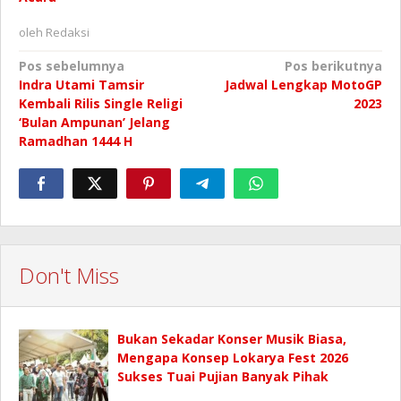
oleh
Redaksi
Navigasi
Pos sebelumnya
Pos berikutnya
Indra Utami Tamsir
Jadwal Lengkap MotoGP
pos
Kembali Rilis Single Religi
2023
‘Bulan Ampunan’ Jelang
Ramadhan 1444 H
Don't Miss
Bukan Sekadar Konser Musik Biasa,
Mengapa Konsep Lokarya Fest 2026
Sukses Tuai Pujian Banyak Pihak