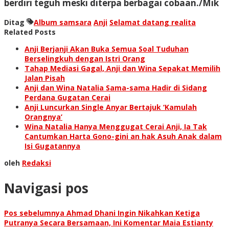
berdiri teguh meski diterpa berbagai cobaan./Mik
Ditag
Album samsara
Anji
Selamat datang realita
Related Posts
Anji Berjanji Akan Buka Semua Soal Tuduhan
Berselingkuh dengan Istri Orang
Tahap Mediasi Gagal, Anji dan Wina Sepakat Memilih
Jalan Pisah
Anji dan Wina Natalia Sama-sama Hadir di Sidang
Perdana Gugatan Cerai
Anji Luncurkan Single Anyar Bertajuk ‘Kamulah
Orangnya’
Wina Natalia Hanya Menggugat Cerai Anji, Ia Tak
Cantumkan Harta Gono-gini an hak Asuh Anak dalam
Isi Gugatannya
oleh
Redaksi
Navigasi pos
Pos sebelumnya
Ahmad Dhani Ingin Nikahkan Ketiga
Putranya Secara Bersamaan, Ini Komentar Maia Estianty