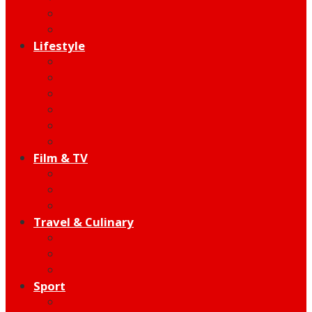
Indie
Edutainment
Lifestyle
Fashion & Beauty
Hangout
Community
Product
Health
Telco
Film & TV
Talent
Review
Moment
Travel & Culinary
Destination
Food
Hotel
Sport
Football