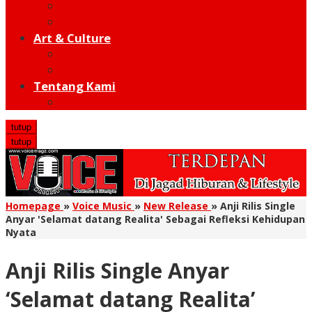
Moto GP
Hot Sport
Art & Culture
Modern
Traditional
Tentang Kami
Redaksi
tutup
tutup
Homepage
»
Voice Music
»
New Release
»
Anji Rilis Single
Anyar 'Selamat datang Realita' Sebagai Refleksi Kehidupan
Nyata
Anji Rilis Single Anyar
‘Selamat datang Realita’