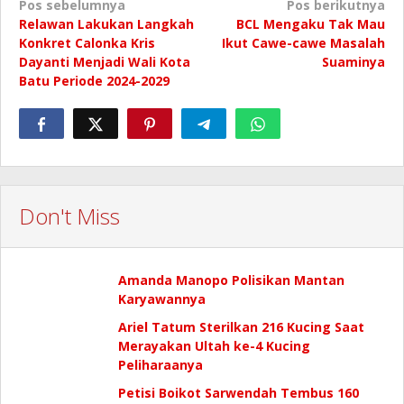
Navigasi
Pos sebelumnya
Pos berikutnya
Relawan Lakukan Langkah
BCL Mengaku Tak Mau
pos
Konkret Calonka Kris
Ikut Cawe-cawe Masalah
Dayanti Menjadi Wali Kota
Suaminya
Batu Periode 2024-2029
Don't Miss
Amanda Manopo Polisikan Mantan
Karyawannya
Ariel Tatum Sterilkan 216 Kucing Saat
Merayakan Ultah ke-4 Kucing
Peliharaanya
Petisi Boikot Sarwendah Tembus 160