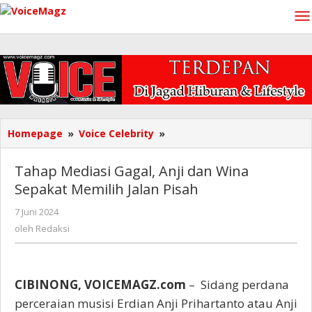
Lewati
ke
konten
Tahap
Homepage
»
Voice Celebrity
»
Mediasi
Gagal,
Tahap Mediasi Gagal, Anji dan Wina
Anji
Sepakat Memilih Jalan Pisah
dan
Wina
oleh
7 Juni 2024
Sepakat
Redaksi
oleh
Redaksi
Memilih
Jalan
Pisah
CIBINONG, VOICEMAGZ.com
– Sidang perdana
perceraian musisi Erdian Anji Prihartanto atau Anji