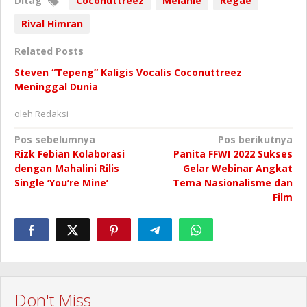
Ditag
Coconuttreez
Melanie
Regae
Rival Himran
Related Posts
Steven “Tepeng” Kaligis Vocalis Coconuttreez
Meninggal Dunia
oleh
Redaksi
Navigasi
Pos sebelumnya
Pos berikutnya
Rizk Febian Kolaborasi
Panita FFWI 2022 Sukses
pos
dengan Mahalini Rilis
Gelar Webinar Angkat
Single ‘You’re Mine’
Tema Nasionalisme dan
Film
Don't Miss