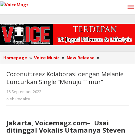
Lewati
ke
konten
Coconuttreez
Homepage
»
Voice Music
»
New Release
»
Kolaborasi
dengan
Coconuttreez Kolaborasi dengan Melanie
Melanie
Luncurkan Single “Menuju Timur”
Luncurkan
Single
oleh
16 September 2022
"Menuju
Redaksi
oleh
Redaksi
Timur"
Jakarta, Voicemagz.com– Usai
ditinggal Vokalis Utamanya Steven