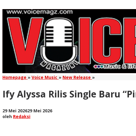
Ify
Homepage
»
Voice Music
»
New Release
»
Alyssa
Rilis
Ify Alyssa Rilis Single Baru “
Single
Baru
"Pindah
oleh
29 Mei 2026
29 Mei 2026
Pelan
Redaksi
oleh
Redaksi
Pelan"