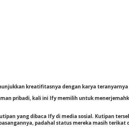
njukkan kreatifitasnya dengan karya teranyarnya y
alaman pribadi, kali ini Ify memilih untuk menerjem
kutipan yang dibaca Ify di media sosial. Kutipan te
 pasangannya, padahal status mereka masih terika