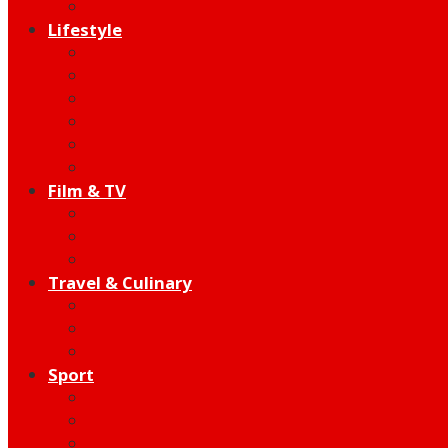
Edutainment
Lifestyle
Fashion & Beauty
Hangout
Community
Product
Health
Telco
Film & TV
Talent
Review
Moment
Travel & Culinary
Destination
Food
Hotel
Sport
Football
Moto GP
Hot Sport