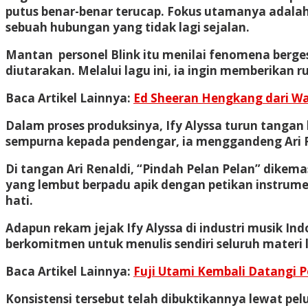
putus benar-benar terucap. Fokus utamanya adala
sebuah hubungan yang tidak lagi sejalan.
Mantan personel Blink itu menilai fenomena berges
diutarakan. Melalui lagu ini, ia ingin memberikan 
Baca Artikel Lainnya:
Ed Sheeran Hengkang dari Wa
Dalam proses produksinya, Ify Alyssa turun tanga
sempurna kepada pendengar, ia menggandeng Ari R
Di tangan Ari Renaldi, “Pindah Pelan Pelan” dike
yang lembut berpadu apik dengan petikan instrume
hati.
Adapun rekam jejak Ify Alyssa di industri musik Ind
berkomitmen untuk menulis sendiri seluruh materi 
Baca Artikel Lainnya:
Fuji Utami Kembali Datangi Po
Konsistensi tersebut telah dibuktikannya lewat pe