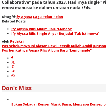
Collaborative” pada tahun 2023. Hadirnya single “
emosi manusia ke dalam untaian nada./Eds.
Ditag
Ify Alyssa
Lagu Pelan-Pelan
Related Posts
Ify Alyssa Rilis Album Baru ‘Menata’
Ify Alyssa Rilis Single Anyar Berjudul ‘Tak Istimewa’
oleh
Redaksi
Navigasi
Pos sebelumnya
Ini Alasan Dewi Perssik Kuliah Ambil Jurusan
Pos berikutnya
Aespa Rilis Album Baru “Lemonande”
pos
Don't Miss
Bukan Sekadar Konser Musik Biasa, Mengapa Konsep Lo