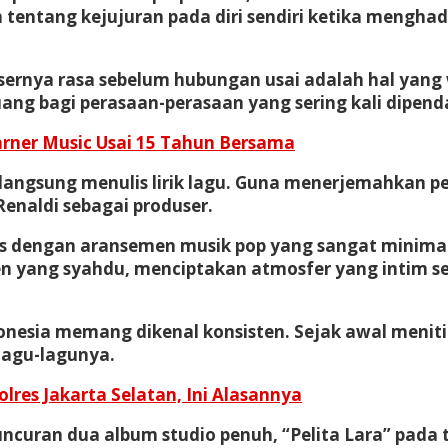
h tentang kejujuran pada diri sendiri ketika meng
ernya rasa sebelum hubungan usai adalah hal yang 
ruang bagi perasaan-perasaan yang sering kali dipen
rner Music Usai 15 Tahun Bersama
n langsung menulis lirik lagu. Guna menerjemahkan
enaldi sebagai produser.
mas dengan aransemen musik pop yang sangat minimal
n yang syahdu, menciptakan atmosfer yang intim seo
onesia memang dikenal konsisten. Sejak awal meniti ka
lagu-lagunya.
lres Jakarta Selatan, Ini Alasannya
luncuran dua album studio penuh, “Pelita Lara” pada