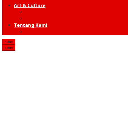
Art & Culture
Modern
Traditional
Tentang Kami
Redaksi
tutup
tutup