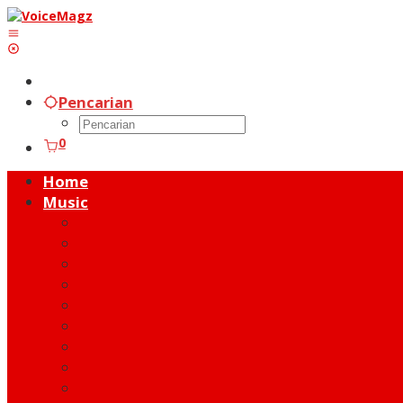
Lewati
ke
konten
Pencarian
0
Home
Music
Music Hot News
On Stage
New Release
Album Review
Talent
Moment
Figure
Behind The Song
Indie