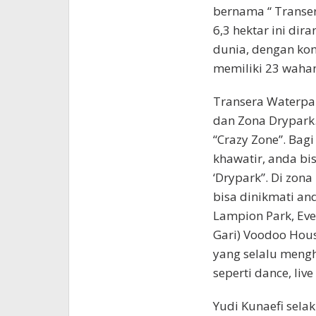
bernama “ Transe
6,3 hektar ini dir
dunia, dengan kon
memiliki 23 waha
Transera Waterpar
dan Zona Drypark
“Crazy Zone”. Bag
khawatir, anda b
‘Drypark”. Di zon
bisa dinikmati an
Lampion Park, Eve
Gari) Voodoo Hous
yang selalu meng
seperti dance, live
Yudi Kunaefi sela