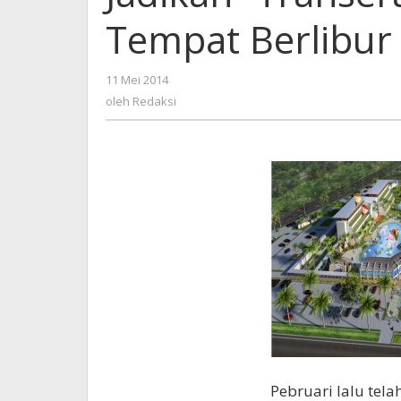
T
Tempat Berlibur
Be
A
oleh
11 Mei 2014
Redaksi
oleh
Redaksi
Pebruari lalu tel