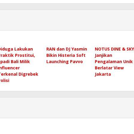
Diduga Lakukan
RAN dan DJ Yasmin
NOTUS DINE & SKY
Praktik Prostitui,
Bikin Histeria Soft
Janjikan
padi Bali Milik
Launching Pavvo
Pengalaman Unik
Influencer
Berlatar View
Terkenal Digrebek
Jakarta
olisi