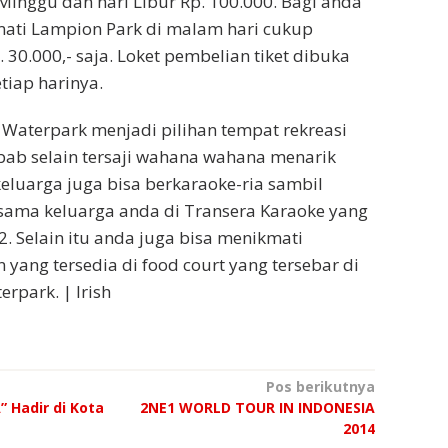
 Minggu dan hari Libur Rp. 100.000. Bagi anda
mati Lampion Park di malam hari cukup
30.000,- saja. Loket pembelian tiket dibuka
etiap harinya.
 Waterpark menjadi pilihan tempat rekreasi
bab selain tersaji wahana wahana menarik
keluarga juga bisa berkaraoke-ria sambil
sama keluarga anda di Transera Karaoke yang
 2. Selain itu anda juga bisa menikmati
ang tersedia di food court yang tersebar di
rpark. | Irish
Pos berikutnya
” Hadir di Kota
2NE1 WORLD TOUR IN INDONESIA
2014