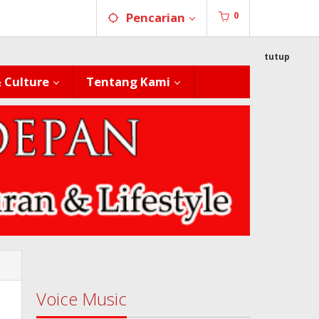
0
Pencarian
tutup
& Culture
Tentang Kami
Voice Music