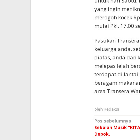
untuk hari Sabtu,
yang ingin menik
merogoh kocek Rp. 
mulai Pkl. 17.00 s
Pastikan Transera
keluarga anda, se
diatas, anda dan 
melepas lelah ber
terdapat di lantai
beragam makanan y
area Transera Wate
oleh
Redaksi
Navigasi
Pos sebelumnya
Sekolah Musik “KITA
pos
Depok.