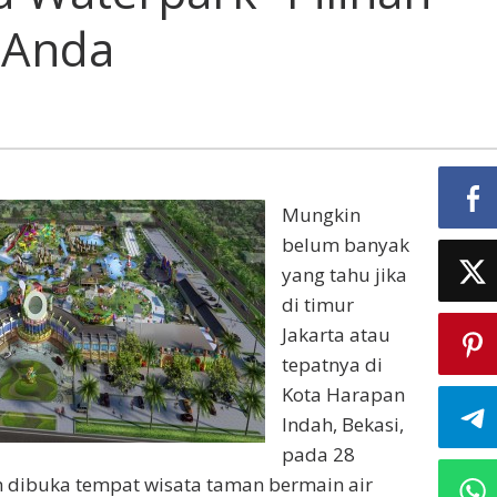
empat
 Anda
rlibur
nda
Mungkin
belum banyak
yang tahu jika
di timur
Jakarta atau
tepatnya di
Kota Harapan
Indah, Bekasi,
pada 28
ah dibuka tempat wisata taman bermain air