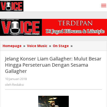
Lewati
ke
konten
Jelang
Homepage
»
Voice Music
»
On Stage
»
Konser
Liam
Jelang Konser Liam Gallagher: Mulut Besar
Gallagher:
Hingga Perseteruan Dengan Sesama
Mulut
Gallagher
Besar
Hingga
oleh
10 Januari 2018
Perseteruan
Redaksi
oleh
Redaksi
Dengan
Sesama
Gallagher