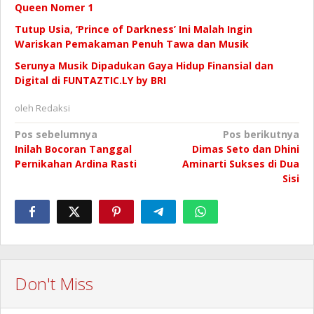
Queen Nomer 1
Tutup Usia, ‘Prince of Darkness’ Ini Malah Ingin
Wariskan Pemakaman Penuh Tawa dan Musik
Serunya Musik Dipadukan Gaya Hidup Finansial dan
Digital di FUNTAZTIC.LY by BRI
oleh
Redaksi
Navigasi
Pos sebelumnya
Pos berikutnya
Inilah Bocoran Tanggal
Dimas Seto dan Dhini
pos
Pernikahan Ardina Rasti
Aminarti Sukses di Dua
Sisi
Don't Miss