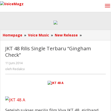
Lewati
ke
konten
JKT
Homepage
»
Voice Music
»
New Release
»
48
Rilis
JKT 48 Rilis Single Terbaru “Gingham
Single
Check”
Terbaru
“Gingham
oleh
11 Juni 2014
Check”
Redaksi
oleh
Redaksi
Setelah sukses merilis film Viva JKT 48, girlband