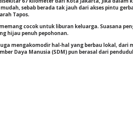
ekitar 67 kilometer dari Kota Jakarta, Jika dalam k
mudah, sebab berada tak jauh dari akses pintu gerban
 arah Tapos.
lla memang cocok untuk liburan keluarga. Suasana pe
ng hijau penuh pepohonan.
 juga mengakomodir hal-hal yang berbau lokal, dar
Sumber Daya Manusia (SDM) pun berasal dari pendu