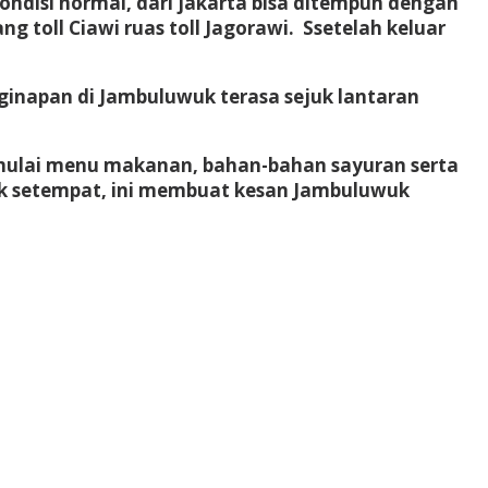
ondisi normal, dari jakarta bisa ditempuh dengan
g toll Ciawi ruas toll Jagorawi. Ssetelah keluar
nginapan di Jambuluwuk terasa sejuk lantaran
i mulai menu makanan, bahan-bahan sayuran serta
duk setempat, ini membuat kesan Jambuluwuk