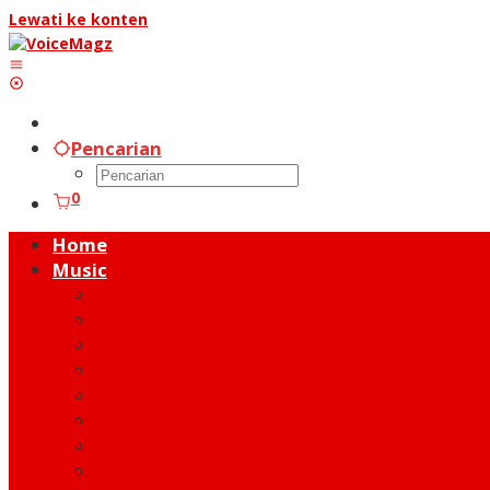
Lewati ke konten
Pencarian
0
Home
Music
Music Hot News
On Stage
New Release
Album Review
Talent
Moment
Figure
Behind The Song