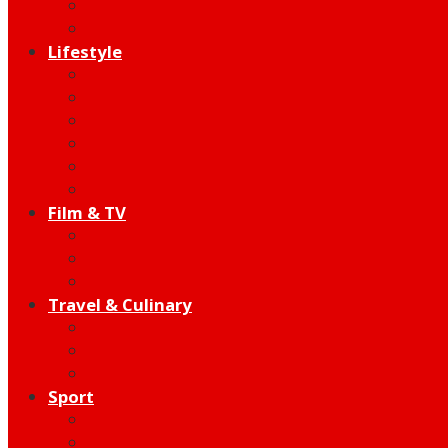
Indie
Edutainment
Lifestyle
Fashion & Beauty
Hangout
Community
Product
Health
Telco
Film & TV
Talent
Review
Moment
Travel & Culinary
Destination
Food
Hotel
Sport
Football
Moto GP