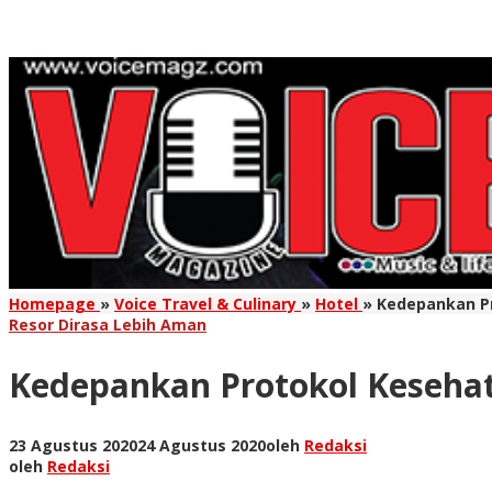
Homepage
»
Voice Travel & Culinary
»
Hotel
»
Kedepankan Pr
Resor Dirasa Lebih Aman
Kedepankan Protokol Kesehat
23 Agustus 2020
24 Agustus 2020
oleh
Redaksi
oleh
Redaksi