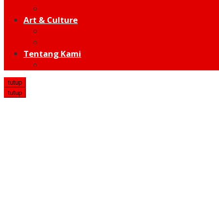
Hot Sport
Art & Culture
Modern
Traditional
Tentang Kami
Redaksi
tutup
tutup