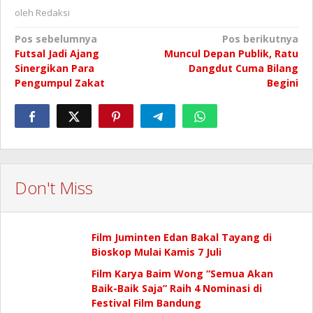
oleh
Redaksi
Navigasi
Pos sebelumnya
Pos berikutnya
Futsal Jadi Ajang
Muncul Depan Publik, Ratu
pos
Sinergikan Para
Dangdut Cuma Bilang
Pengumpul Zakat
Begini
Don't Miss
Film Juminten Edan Bakal Tayang di
Bioskop Mulai Kamis 7 Juli
Film Karya Baim Wong “Semua Akan
Baik-Baik Saja” Raih 4 Nominasi di
Festival Film Bandung