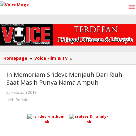
Lewati
ke
konten
In
Homepage
»
Voice Film & TV
»
Memoriam
Sridevi:
In Memoriam Sridevi: Menjauh Dari Riuh
Menjauh
Saat Masih Punya Nama Ampuh
Dari
Riuh
oleh
25 Februari 2018
Saat
Redaksi
oleh
Redaksi
Masih
Punya
Nama
Ampuh