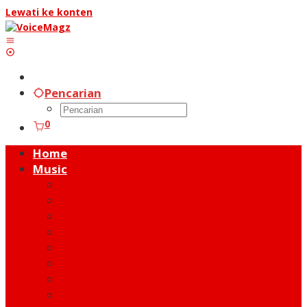
Lewati ke konten
Pencarian
0
Home
Music
Music Hot News
On Stage
New Release
Album Review
Talent
Moment
Figure
Behind The Song