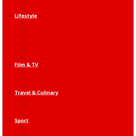
Indie
Edutainment
Lifestyle
Fashion & Beauty
Hangout
Community
Product
Health
Telco
Film & TV
Talent
Review
Moment
Travel & Culinary
Destination
Food
Hotel
Sport
Football
Moto GP