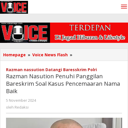
Lewati
ke
konten
Razman
Homepage
»
Voice News Flash
»
Nasution
Penuhi
Razman nassution Datangi Baresskrim Polri
Panggilan
Razman Nasution Penuhi Panggilan
Bareskrim
Bareskrim Soal Kasus Pencemaaran Nama
Soal
Baik
Kasus
Pencemaaran
oleh
5 November 2024
Nama
Redaksi
oleh
Redaksi
Baik