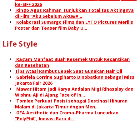
ke-SIFF 2026
Ringo Agus Rahman Tunjukkan Totalitas Aktingnya
di Film “Aku Sebelum Aku&#…
Kolaborasi Sumargo Films dan LYTO Pictures Merilis
Poster dan Teaser film Baby U…
Life Style
Ragam Manfaat Buah Kesemek Untuk Kecantikan
dan Kesehatan
Tips Atasi Rambut Lepek Saat Gunakan Hair Oil
Gabriela Corrine Sugiharto Dinobatkan sebagai Miss
Jakarta Fair 2026
Mawar Hitam Jadi Karya Andalan Migi Rihasalay dan
Wishnu Aji di Ajang Face of In…
Tomlex Perkuat Posisi sebagai Destinasi Hiburan
Malam di Jakarta Timur dngan Men…
GEA Aesthetic dan Croma-Pharma Luncurkan
“PolyPhil”, Inovasi Baru di…