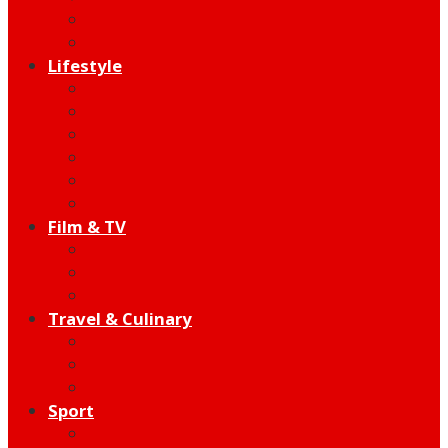
Indie
Edutainment
Lifestyle
Fashion & Beauty
Hangout
Community
Product
Health
Telco
Film & TV
Talent
Review
Moment
Travel & Culinary
Destination
Food
Hotel
Sport
Football