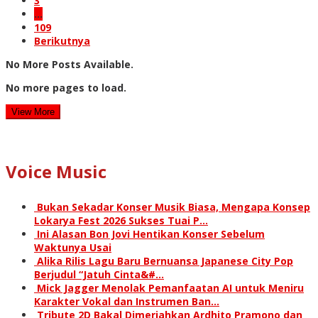
3
…
109
Berikutnya
No More Posts Available.
No more pages to load.
View More
Voice Music
Bukan Sekadar Konser Musik Biasa, Mengapa Konsep
Lokarya Fest 2026 Sukses Tuai P…
Ini Alasan Bon Jovi Hentikan Konser Sebelum
Waktunya Usai
Alika Rilis Lagu Baru Bernuansa Japanese City Pop
Berjudul “Jatuh Cinta&#…
Mick Jagger Menolak Pemanfaatan AI untuk Meniru
Karakter Vokal dan Instrumen Ban…
Tribute 2D Bakal Dimeriahkan Ardhito Pramono dan