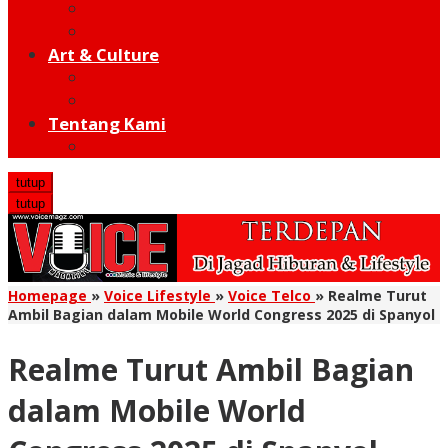
Moto GP
Hot Sport
Art & Culture
Modern
Traditional
Tentang Kami
Redaksi
tutup
tutup
Homepage
»
Voice Lifestyle
»
Voice Telco
»
Realme Turut
Ambil Bagian dalam Mobile World Congress 2025 di Spanyol
Realme Turut Ambil Bagian
dalam Mobile World