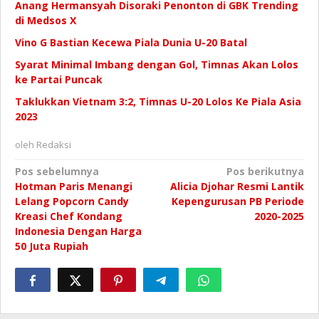
Anang Hermansyah Disoraki Penonton di GBK Trending
di Medsos X
Vino G Bastian Kecewa Piala Dunia U-20 Batal
Syarat Minimal Imbang dengan Gol, Timnas Akan Lolos
ke Partai Puncak
Taklukkan Vietnam 3:2, Timnas U-20 Lolos Ke Piala Asia
2023
oleh
Redaksi
Navigasi
Pos sebelumnya
Pos berikutnya
Hotman Paris Menangi
Alicia Djohar Resmi Lantik
pos
Lelang Popcorn Candy
Kepengurusan PB Periode
Kreasi Chef Kondang
2020-2025
Indonesia Dengan Harga
50 Juta Rupiah