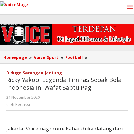
Lewati
ke
konten
Ricky
Homepage
»
Voice Sport
»
Football
»
Yakobi
Legenda
Diduga Serangan Jantung
Timnas
Ricky Yakobi Legenda Timnas Sepak Bola
Sepak
Indonesia Ini Wafat Sabtu Pagi
Bola
Indonesia
oleh
21 November 2020
Ini
Redaksi
oleh
Redaksi
Wafat
Sabtu
Pagi
Jakarta, Voicemagz.com- Kabar duka datang dari