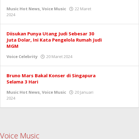
Music Hot News
,
Voice Music
22 Maret
oleh
2024
Redaksi
Diisukan Punya Utang Judi Sebesar 30
Juta Dolar, Ini Kata Pengelola Rumah Judi
MGM
oleh
Voice Celebrity
20 Maret 2024
Redaksi
Bruno Mars Bakal Konser di Singapura
Selama 3 Hari
Music Hot News
,
Voice Music
20 Januari
oleh
2024
Redaksi
Voice Music