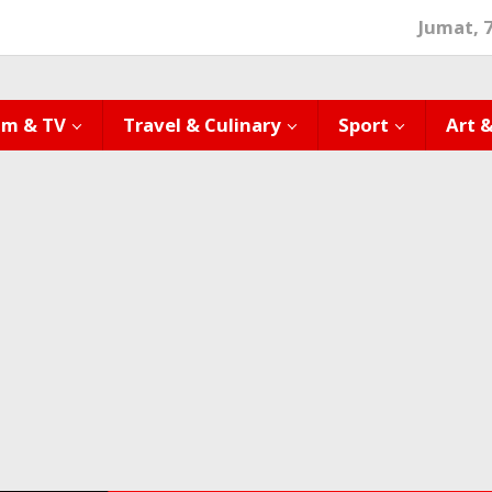
Jumat, 
lm & TV
Travel & Culinary
Sport
Art 