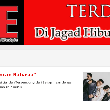
encan Rahasia”
Liar dan Tersembunyi dari Setiap Insan dengan
uah grup musik
si