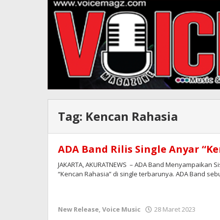
Tag:
Kencan Rahasia
ADA Band Rilis Single Anyar “K
JAKARTA, AKURATNEWS – ADA Band Menyampaikan Sisi 
“Kencan Rahasia” di single terbarunya. ADA Band seb
oleh
New Release
,
Voice Music
28 Maret 2023
Redak