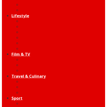
Indie
Edutainment
Lifestyle
Fashion & Beauty
Hangout
Community
Product
Health
Telco
Film & TV
Talent
Review
Moment
Travel & Culinary
Destination
Food
Hotel
Sport
Football