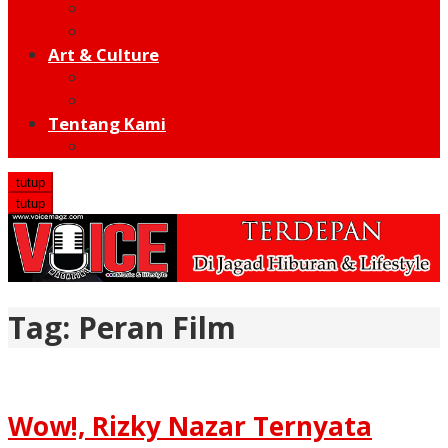
Moto GP
Hot Sport
Art & Culture
Modern
Traditional
Tentang Kami
Redaksi
tutup
tutup
Tag:
Peran Film
Wow!, Rizky Nazar Ternyata