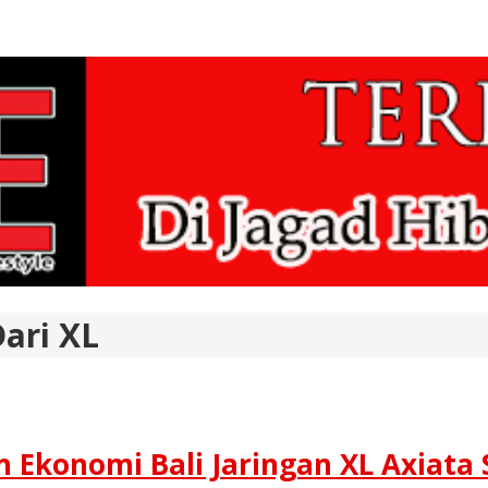
ari XL
Ekonomi Bali Jaringan XL Axiata 