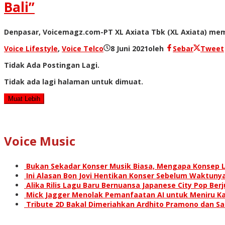
Bali”
Denpasar, Voicemagz.com-PT XL Axiata Tbk (XL Axiata) mem
Voice Lifestyle
,
Voice Telco
8 Juni 2021
oleh
Sebar
Tweet
Tidak Ada Postingan Lagi.
Tidak ada lagi halaman untuk dimuat.
Muat Lebih
Voice Music
Bukan Sekadar Konser Musik Biasa, Mengapa Konsep L
Ini Alasan Bon Jovi Hentikan Konser Sebelum Waktunya
Alika Rilis Lagu Baru Bernuansa Japanese City Pop Ber
Mick Jagger Menolak Pemanfaatan AI untuk Meniru Ka
Tribute 2D Bakal Dimeriahkan Ardhito Pramono dan S