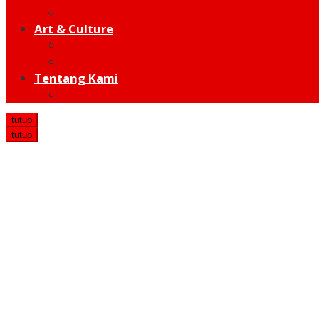
Hot Sport
Art & Culture
Modern
Traditional
Tentang Kami
Redaksi
tutup
tutup