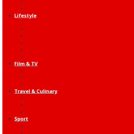
Indie
Edutainment
Lifestyle
Fashion & Beauty
Hangout
Community
Product
Health
Telco
Film & TV
Talent
Review
Moment
Travel & Culinary
Destination
Food
Hotel
Sport
Football
Moto GP