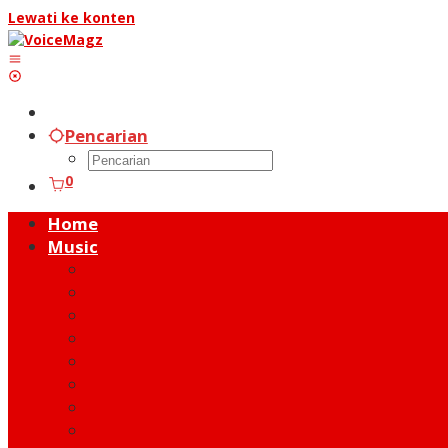
Lewati ke konten
Pencarian
0
Home
Music
Music Hot News
On Stage
New Release
Album Review
Talent
Moment
Figure
Behind The Song