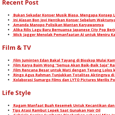
Recent Post
Bukan Sekadar Konser Musik Biasa, Mengapa Konsep L
Ini Alasan Bon Jovi Hentikan Konser Sebelum Waktunya
Amanda Manopo Polisikan Mantan Karyawannya
Alika Rilis Lagu Baru Bernuansa Japanese City Pop Ber
Mick Jagger Menolak Pemanfaatan AI untuk Meniru Ka
Film & TV
Film Juminten Edan Bakal Tayang di Bioskop Mulai Kami
Film Karya Baim Wong “Semua Akan Baik-Baik Saja” Rai
Film Rencana Besar untuk Mati dengan Tenang Lolos k
Ringo Agus Rahman Tunjukkan Totalitas Aktingnya d
Kolaborasi Sumargo Films dan LYTO Pictures Merilis P
Life Style
Ragam Manfaat Buah Kesemek Untuk Kecantikan dan
Tips Atasi Rambut Lepek Saat Gunakan Hair Oil