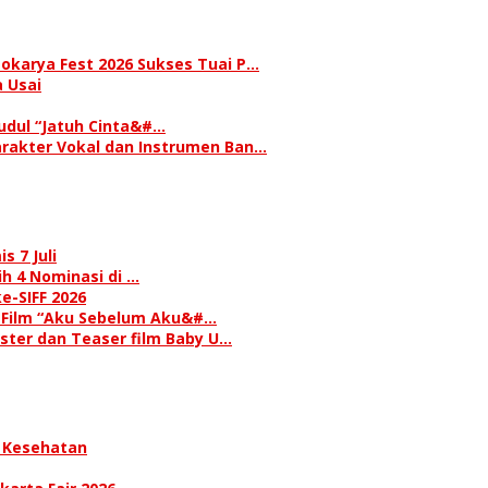
okarya Fest 2026 Sukses Tuai P…
 Usai
judul “Jatuh Cinta&#…
rakter Vokal dan Instrumen Ban…
s 7 Juli
h 4 Nominasi di …
e-SIFF 2026
i Film “Aku Sebelum Aku&#…
oster dan Teaser film Baby U…
 Kesehatan