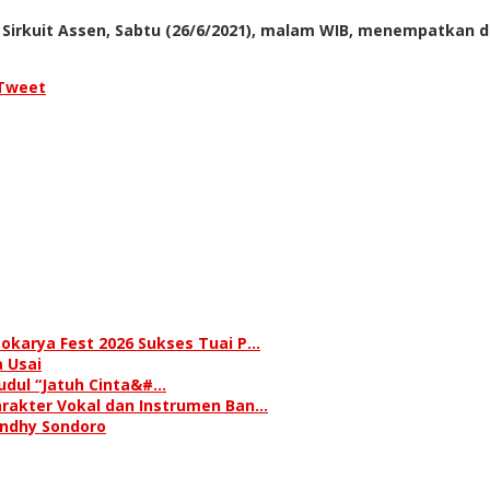
i Sirkuit Assen, Sabtu (26/6/2021), malam WIB, menempatkan 
Tweet
okarya Fest 2026 Sukses Tuai P…
 Usai
judul “Jatuh Cinta&#…
rakter Vokal dan Instrumen Ban…
andhy Sondoro