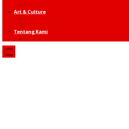
Hot Sport
Art & Culture
Modern
Traditional
Tentang Kami
Redaksi
tutup
tutup