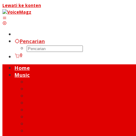
Lewati ke konten
Pencarian
0
Home
Music
Music Hot News
On Stage
New Release
Album Review
Talent
Moment
Figure
Behind The Song