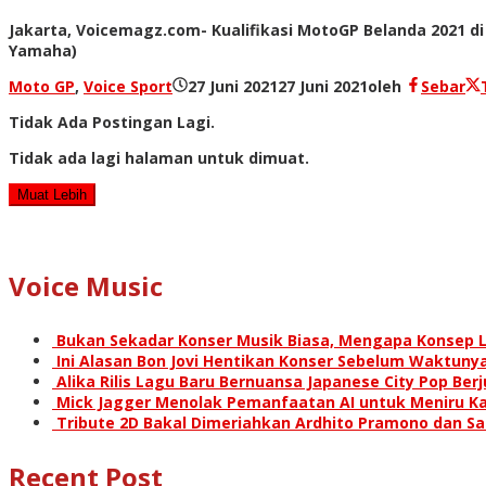
Jakarta, Voicemagz.com- Kualifikasi MotoGP Belanda 2021 d
Yamaha)
Moto GP
,
Voice Sport
27 Juni 2021
27 Juni 2021
oleh
Sebar
Tidak Ada Postingan Lagi.
Tidak ada lagi halaman untuk dimuat.
Muat Lebih
Voice Music
Bukan Sekadar Konser Musik Biasa, Mengapa Konsep L
Ini Alasan Bon Jovi Hentikan Konser Sebelum Waktunya
Alika Rilis Lagu Baru Bernuansa Japanese City Pop Ber
Mick Jagger Menolak Pemanfaatan AI untuk Meniru Ka
Tribute 2D Bakal Dimeriahkan Ardhito Pramono dan S
Recent Post