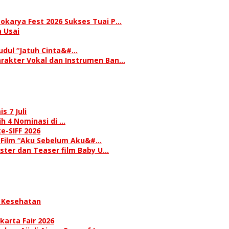
okarya Fest 2026 Sukses Tuai P…
 Usai
judul “Jatuh Cinta&#…
rakter Vokal dan Instrumen Ban…
s 7 Juli
h 4 Nominasi di …
e-SIFF 2026
i Film “Aku Sebelum Aku&#…
oster dan Teaser film Baby U…
 Kesehatan
karta Fair 2026