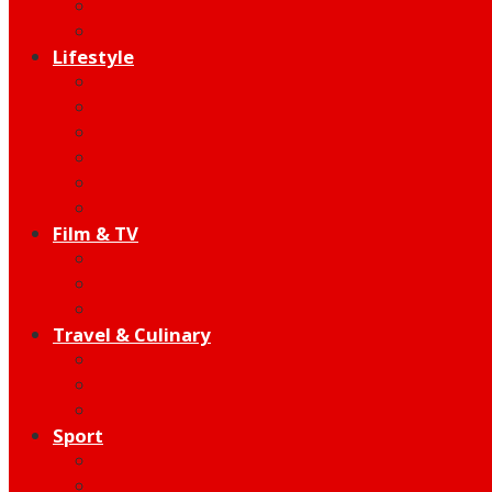
Indie
Edutainment
Lifestyle
Fashion & Beauty
Hangout
Community
Product
Health
Telco
Film & TV
Talent
Review
Moment
Travel & Culinary
Destination
Food
Hotel
Sport
Football
Moto GP