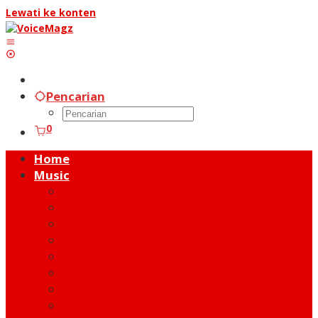
Lewati ke konten
Pencarian
0
Home
Music
Music Hot News
On Stage
New Release
Album Review
Talent
Moment
Figure
Behind The Song