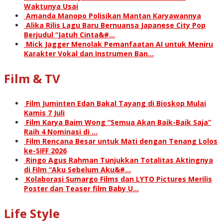
Waktunya Usai
Amanda Manopo Polisikan Mantan Karyawannya
Alika Rilis Lagu Baru Bernuansa Japanese City Pop
Berjudul “Jatuh Cinta&#…
Mick Jagger Menolak Pemanfaatan AI untuk Meniru
Karakter Vokal dan Instrumen Ban…
Film & TV
Film Juminten Edan Bakal Tayang di Bioskop Mulai
Kamis 7 Juli
Film Karya Baim Wong “Semua Akan Baik-Baik Saja”
Raih 4 Nominasi di …
Film Rencana Besar untuk Mati dengan Tenang Lolos
ke-SIFF 2026
Ringo Agus Rahman Tunjukkan Totalitas Aktingnya
di Film “Aku Sebelum Aku&#…
Kolaborasi Sumargo Films dan LYTO Pictures Merilis
Poster dan Teaser film Baby U…
Life Style