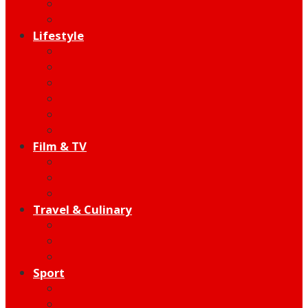
Indie
Edutainment
Lifestyle
Fashion & Beauty
Hangout
Community
Product
Health
Telco
Film & TV
Talent
Review
Moment
Travel & Culinary
Destination
Food
Hotel
Sport
Football
Moto GP