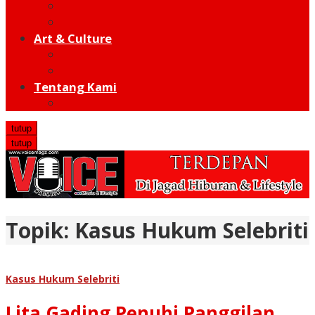
Moto GP
Hot Sport
Art & Culture
Modern
Traditional
Tentang Kami
Redaksi
tutup
tutup
Topik:
Kasus Hukum Selebriti
Kasus Hukum Selebriti
Lita Gading Penuhi Panggilan