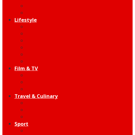
Indie
Edutainment
Lifestyle
Fashion & Beauty
Hangout
Community
Product
Health
Telco
Film & TV
Talent
Review
Moment
Travel & Culinary
Destination
Food
Hotel
Sport
Football