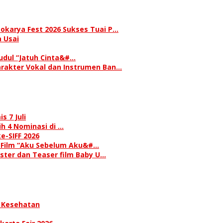
okarya Fest 2026 Sukses Tuai P…
 Usai
judul “Jatuh Cinta&#…
rakter Vokal dan Instrumen Ban…
s 7 Juli
h 4 Nominasi di …
e-SIFF 2026
i Film “Aku Sebelum Aku&#…
oster dan Teaser film Baby U…
 Kesehatan