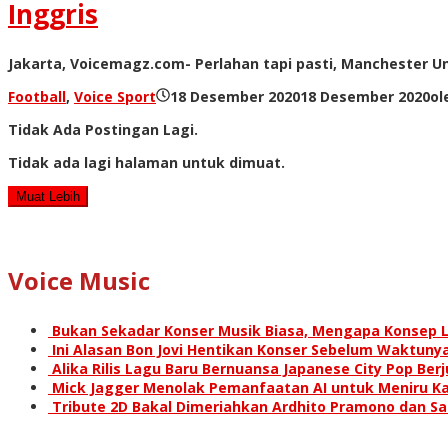
Inggris
Jakarta, Voicemagz.com- Perlahan tapi pasti, Manchester Uni
Football
,
Voice Sport
18 Desember 2020
18 Desember 2020
ol
Tidak Ada Postingan Lagi.
Tidak ada lagi halaman untuk dimuat.
Muat Lebih
Voice Music
Bukan Sekadar Konser Musik Biasa, Mengapa Konsep L
Ini Alasan Bon Jovi Hentikan Konser Sebelum Waktunya
Alika Rilis Lagu Baru Bernuansa Japanese City Pop Ber
Mick Jagger Menolak Pemanfaatan AI untuk Meniru Ka
Tribute 2D Bakal Dimeriahkan Ardhito Pramono dan S