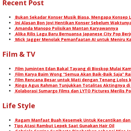
Recent Post
Bukan Sekadar Konser Musik Biasa, Mengapa Konsep L
Ini Alasan Bon Jovi Hentikan Konser Sebelum Waktunya
Amanda Manopo Polisikan Mantan Karyawannya
Alika Rilis Lagu Baru Bernuansa Japanese City Pop Ber
Mick Jagger Menolak Pemanfaatan AI untuk Meniru Ka
Film & TV
Film Juminten Edan Bakal Tayang di Bioskop Mulai Kami
Film Karya Baim Wong “Semua Akan Baik-Baik Saja” Rai
Film Rencana Besar untuk Mati dengan Tenang Lolos k
Ringo Agus Rahman Tunjukkan Totalitas Aktingnya d
Kolaborasi Sumargo Films dan LYTO Pictures Merilis P
Life Style
Ragam Manfaat Buah Kesemek Untuk Kecantikan dan
Tips Atasi Rambut Lepek Saat Gunakan Hair Oil