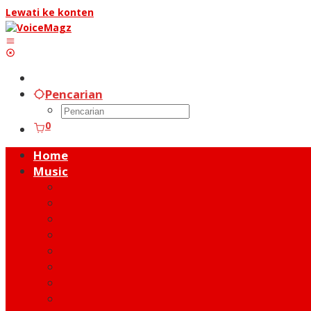
Lewati ke konten
Pencarian
0
Home
Music
Music Hot News
On Stage
New Release
Album Review
Talent
Moment
Figure
Behind The Song