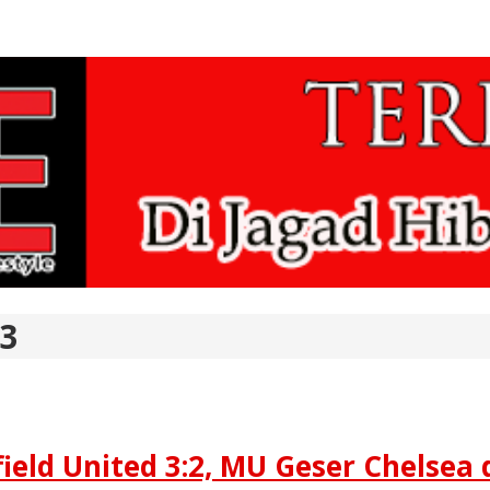
13
ld United 3:2, MU Geser Chelsea 