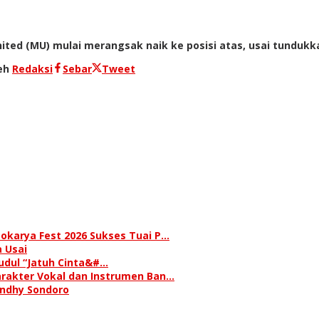
ted (MU) mulai merangsak naik ke posisi atas, usai tundukkan
eh
Redaksi
Sebar
Tweet
okarya Fest 2026 Sukses Tuai P…
 Usai
judul “Jatuh Cinta&#…
rakter Vokal dan Instrumen Ban…
andhy Sondoro