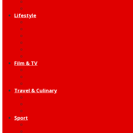
Indie
Edutainment
Lifestyle
Fashion & Beauty
Hangout
Community
Product
Health
Telco
Film & TV
Talent
Review
Moment
Travel & Culinary
Destination
Food
Hotel
Sport
Football
Moto GP