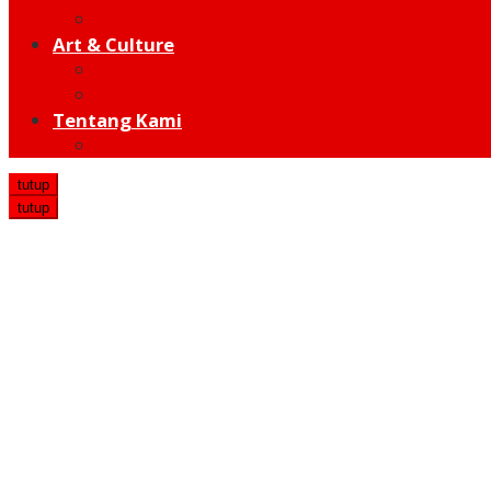
Hot Sport
Art & Culture
Modern
Traditional
Tentang Kami
Redaksi
tutup
tutup