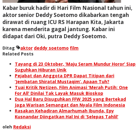
Kabar buruk hadir di Hari Film Nasional tahun ini,
aktor senior Deddy Soetomo dikabarkan tengah
dirawat di ruang ICU RS Harapan Kita, Jakarta
karena menderita gagal jantung. Kabar ini
didapat dari Oki, putra Deddy Soetomo.
Ditag
aktor
deddy soetomo
film
Related Posts
Tayang di 23 Oktober, ‘Maju Seram Mundur Horor’ Siap
Suguhkan Hiburan Unik
Pejabat dan Anggota DPR Dapat Titipan dari
‘Jembatan Shiratal Mustaqim’, Apaan Tuh?
Tuai Kritik Netizen, Film Animasi ‘Merah Putih: One
For All’ Dinilai Tak Layak Masuk Bioskop
Dua Hal Baru Disuguhkan FFW 2025 yang Bertekad
Jaga Warisan Semangat dan Nyala Film Indonesia
Rasakan Kehadiran Almarhumah Ibunda, Epy
Kusnandar Diingatkan Hal Ini di ‘Selepas Tahlil’
oleh
Redaksi