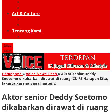
Moto GP
Hot Sport
Art & Culture
Modern
Traditional
Tentang Kami
Redaksi
tutup
tutup
Homepage
»
Voice News Flash
»
Aktor senior Deddy
Soetomo dikabarkan dirawat di ruang ICU RS Harapan Kita,
Jakarta karena gagal jantung
Aktor senior Deddy Soetomo
dikabarkan dirawat di ruang