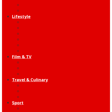
Indie
Edutainment
Lifestyle
Fashion & Beauty
Hangout
Community
Product
Health
Telco
Film & TV
Talent
Review
Moment
Travel & Culinary
Destination
Food
Hotel
Sport
Football