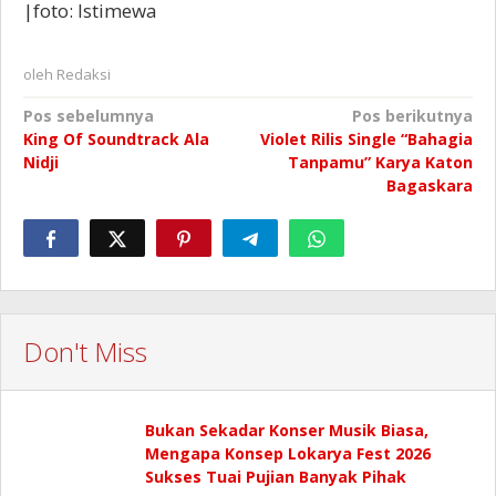
|foto: Istimewa
oleh
Redaksi
Navigasi
Pos sebelumnya
Pos berikutnya
King Of Soundtrack Ala
Violet Rilis Single “Bahagia
pos
Nidji
Tanpamu” Karya Katon
Bagaskara
Don't Miss
Bukan Sekadar Konser Musik Biasa,
Mengapa Konsep Lokarya Fest 2026
Sukses Tuai Pujian Banyak Pihak