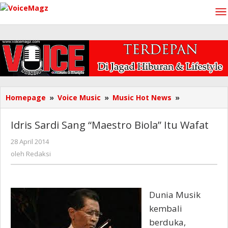
Lewati
ke
konten
Idris
Homepage
»
Voice Music
»
Music Hot News
»
Sardi
Sang
Idris Sardi Sang “Maestro Biola” Itu Wafat
"Maestro
Biola"
oleh
28 April 2014
Redaksi
Itu
oleh
Redaksi
Wafat
Dunia Musik
kembali
berduka,