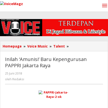
Lewati
ke
konten
Inilah
Homepage
»
Voice Music
»
Talent
»
'Amunisi'
Baru
Inilah ‘Amunisi’ Baru Kepengurusan
Kepengurusan
PAPPRI Jakarta Raya
PAPPRI
Jakarta
oleh
25 Juni 2018
Raya
Redaksi
oleh
Redaksi