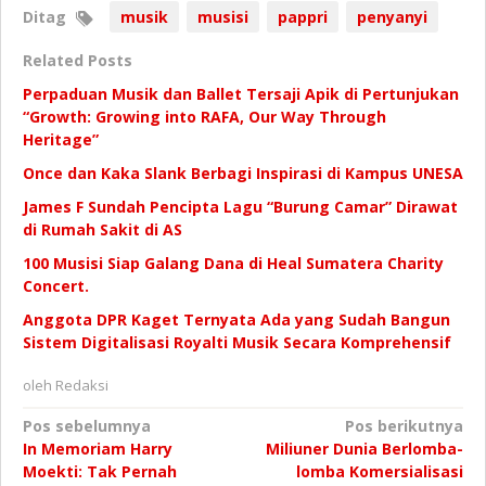
Ditag
musik
musisi
pappri
penyanyi
Related Posts
Perpaduan Musik dan Ballet Tersaji Apik di Pertunjukan
“Growth: Growing into RAFA, Our Way Through
Heritage”
Once dan Kaka Slank Berbagi Inspirasi di Kampus UNESA
James F Sundah Pencipta Lagu “Burung Camar” Dirawat
di Rumah Sakit di AS
100 Musisi Siap Galang Dana di Heal Sumatera Charity
Concert.
Anggota DPR Kaget Ternyata Ada yang Sudah Bangun
Sistem Digitalisasi Royalti Musik Secara Komprehensif
oleh
Redaksi
Navigasi
Pos sebelumnya
Pos berikutnya
In Memoriam Harry
Miliuner Dunia Berlomba-
pos
Moekti: Tak Pernah
lomba Komersialisasi