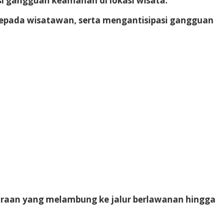
i gangguan keamanan di lokasi wisata.
 kepada wisatawan, serta mengantisipasi gangguan
daraan yang melambung ke jalur berlawanan hingga