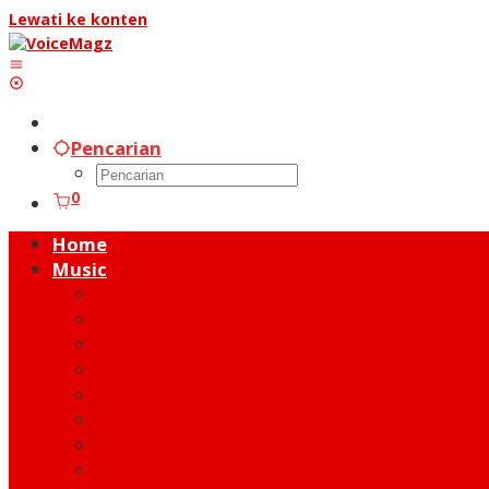
Lewati ke konten
Pencarian
0
Home
Music
Music Hot News
On Stage
New Release
Album Review
Talent
Moment
Figure
Behind The Song