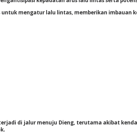
ntisipasi kepadatan arus lalu lintas serta potens
gis untuk mengatur lalu lintas, memberikan imbauan
erjadi di jalur menuju Dieng, terutama akibat ken
k.