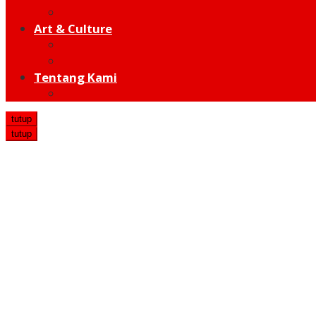
Hot Sport
Art & Culture
Modern
Traditional
Tentang Kami
Redaksi
tutup
tutup