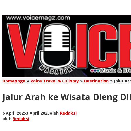
Homepage
»
Voice Travel & Culinary
»
Destination
»
Jalur A
Jalur Arah ke Wisata Dieng D
6 April 2025
3 April 2025
oleh
Redaksi
oleh
Redaksi