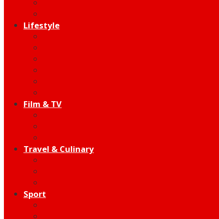
Indie
Edutainment
Lifestyle
Fashion & Beauty
Hangout
Community
Product
Health
Telco
Film & TV
Talent
Review
Moment
Travel & Culinary
Destination
Food
Hotel
Sport
Football
Moto GP