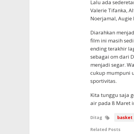
Lalu ada sederetan
Valerie Tifanka, A
Noerjamal, Augie 
Diarahkan menjadi
film ini masih se
ending terakhir l
sebagai om dari
menjadi segar. Wa
cukup mumpuni u
sportivitas.
Kita tunggu saja 
air pada 8 Maret i
Ditag
basket
Related Posts