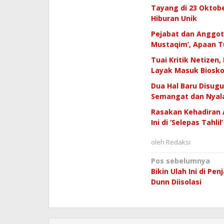
Tayang di 23 Oktobe
Hiburan Unik
Pejabat dan Anggota
Mustaqim’, Apaan T
Tuai Kritik Netizen, 
Layak Masuk Biosk
Dua Hal Baru Disug
Semangat dan Nyala
Rasakan Kehadiran 
Ini di ‘Selepas Tahlil’
oleh
Redaksi
Navigasi
Pos sebelumnya
Bikin Ulah Ini di Pen
pos
Dunn Diisolasi