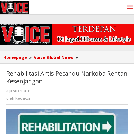
Lewati
ke
konten
Rehabilitasi
Homepage
»
Voice Global News
»
Artis
Pecandu
Rehabilitasi Artis Pecandu Narkoba Rentan
Narkoba
Kesenjangan
Rentan
Kesenjangan
oleh
4 Januari 2018
Redaksi
oleh
Redaksi