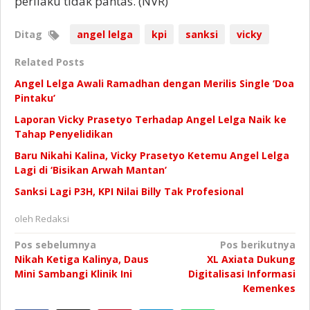
perilaku tidak pantas. (NVR)
Ditag
angel lelga
kpi
sanksi
vicky
Related Posts
Angel Lelga Awali Ramadhan dengan Merilis Single ‘Doa
Pintaku’
Laporan Vicky Prasetyo Terhadap Angel Lelga Naik ke
Tahap Penyelidikan
Baru Nikahi Kalina, Vicky Prasetyo Ketemu Angel Lelga
Lagi di ‘Bisikan Arwah Mantan’
Sanksi Lagi P3H, KPI Nilai Billy Tak Profesional
oleh
Redaksi
Navigasi
Pos sebelumnya
Pos berikutnya
Nikah Ketiga Kalinya, Daus
XL Axiata Dukung
pos
Mini Sambangi Klinik Ini
Digitalisasi Informasi
Kemenkes