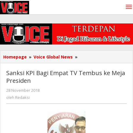
Lewati
ke
konten
Sanksi
Homepage
»
Voice Global News
»
KPI
Bagi
Sanksi KPI Bagi Empat TV Tembus ke Meja
Empat
Presiden
TV
Tembus
oleh
28 November 2018
ke
Redaksi
oleh
Redaksi
Meja
Presiden