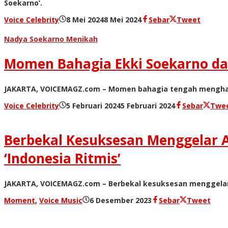
Soekarno’.
Voice Celebrity
8 Mei 2024
8 Mei 2024
oleh
Sebar
Tweet
Redaksi
Nadya Soekarno Menikah
Momen Bahagia Ekki Soekarno da
JAKARTA, VOICEMAGZ.com – Momen bahagia tengah menghampi
Voice Celebrity
5 Februari 2024
5 Februari 2024
oleh
Sebar
Twe
Redaksi
Berbekal Kesuksesan Menggelar A
‘Indonesia Ritmis’
JAKARTA, VOICEMAGZ.com – Berbekal kesuksesan menggelar 
Moment
,
Voice Music
6 Desember 2023
oleh
Sebar
Tweet
Redaksi