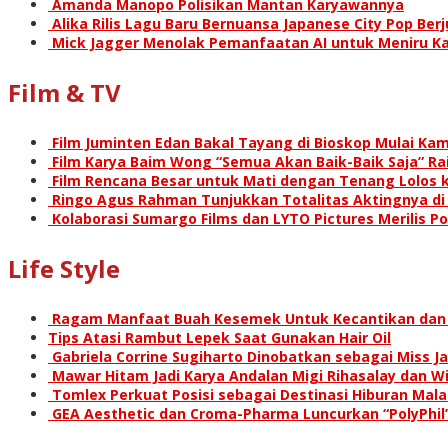
Amanda Manopo Polisikan Mantan Karyawannya
Alika Rilis Lagu Baru Bernuansa Japanese City Pop Ber
Mick Jagger Menolak Pemanfaatan AI untuk Meniru Ka
Film & TV
Film Juminten Edan Bakal Tayang di Bioskop Mulai Kami
Film Karya Baim Wong “Semua Akan Baik-Baik Saja” Rai
Film Rencana Besar untuk Mati dengan Tenang Lolos k
Ringo Agus Rahman Tunjukkan Totalitas Aktingnya d
Kolaborasi Sumargo Films dan LYTO Pictures Merilis P
Life Style
Ragam Manfaat Buah Kesemek Untuk Kecantikan dan
Tips Atasi Rambut Lepek Saat Gunakan Hair Oil
Gabriela Corrine Sugiharto Dinobatkan sebagai Miss Ja
Mawar Hitam Jadi Karya Andalan Migi Rihasalay dan Wis
Tomlex Perkuat Posisi sebagai Destinasi Hiburan Mal
GEA Aesthetic dan Croma-Pharma Luncurkan “PolyPhil”,