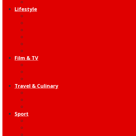
Edutainment
Lifestyle
Fashion & Beauty
Hangout
Community
Product
Health
Telco
Film & TV
Talent
Review
Moment
Travel & Culinary
Destination
Food
Hotel
Sport
Football
Moto GP
Hot Sport