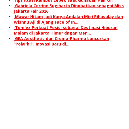
Tips Atasi Rambut Lepek Saat Gunakan Hair Oil
Gabriela Corrine Sugiharto Dinobatkan sebagai Miss
Jakarta Fair 2026
Mawar Hitam Jadi Karya Andalan Migi Rihasalay dan
Wishnu Aji di Ajang Face of In…
Tomlex Perkuat Posisi sebagai Destinasi Hiburan
Malam di Jakarta Timur dngan Men…
GEA Aesthetic dan Croma-Pharma Luncurkan
“PolyPhil”, Inovasi Baru di…