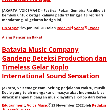
JAKARTA, VOICEMAGZ – Festival Pekan Gembira Ria dihelat
kembali untuk ketiga kalinya pada 17 hingga 19 Februari
mendatang. Di gelaran ketiga ini,
On Stage
25 Januari 2023
oleh
Redaksi
Sebar
Tweet
Ajang Pencarian Bakat
Batavia Music Company
Gandeng Deteksi Production dan
Timeless Gelar Koplo
International Sound Sensation
Jakarta, Voicemagz.com- Seiring perjalanan waktu, musik
Koplo yang telah mengakar di masyarakat Indonesia bisa
diracik menjadi hidangan musik layaknya K-Pop dari Korea
Edutainment
,
Voice Music
23 November 2022
oleh
Redaksi
Sebar
Tweet