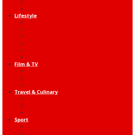
Indie
Edutainment
Lifestyle
Fashion & Beauty
Hangout
Community
Product
Health
Telco
Film & TV
Talent
Review
Moment
Travel & Culinary
Destination
Food
Hotel
Sport
Football
Moto GP