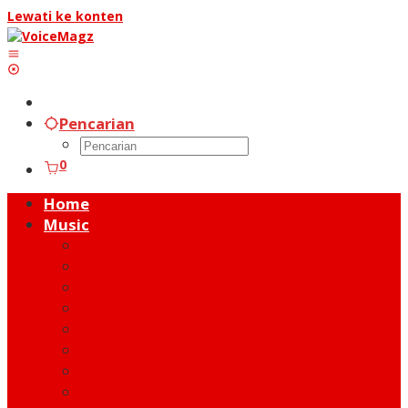
Lewati ke konten
Pencarian
0
Home
Music
Music Hot News
On Stage
New Release
Album Review
Talent
Moment
Figure
Behind The Song